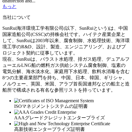
disinfection and...
もっと
当社について
SunRui海洋環境工学有限公司(以下、SunRuiという)は、中国
国家造船公司(CSSC)の持株会社です。ハイテク産業企業と
して、SunRuiは2003年以来、腐食制御、水処理技術、海洋環
境工学のR&D、設計、製造、エンジニアリング、およびプ
ロジェクト契約に従事しています。
現在、SunRuiは、バラスト水処理、排ガス処理、デュアルフ
ューエルLNG船の燃料ガス供給システム腐食制御、塩素の
電気分解、海水淡水化、家庭用下水処理、飲料水消毒を含む
8つの主要産業部門を持ち、中国、日本、韓国、ギリシャ、
ノルウェー、英国、米国、アラブ首長国連邦などの船主と造
船所で構成される有名な参照リストを持っています。
ISOマネジメントシステムの証明書
AAAグレードクレジットエンタープライズ
高新技術エンタープライズ証明書