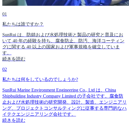
01
私たちは誰ですか？
SunRui は、防錆および水処理技術と製品の研究と普及にお
いて 40 年の経験を持ち、腐食防止、防汚、海洋コーティン
グに関する 40 以上の国家および軍事規格を確立していま
す。
続きを読む
02
私たちは何をしているのでしょうか?
SunRui Marine Environment Engineering Co., Ltd は、China
Shipbuilding Industry Company Limited の子会社です。腐食防
止および水処理技術の研究開発、設計、製造、エンジニアリ
ング、プロジェクトコンサルティングに従事する専門的なハ
イテクエンジニアリング会社です。
続きを読む