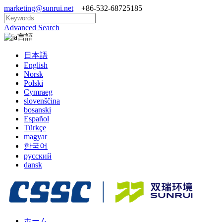
marketing@sunrui.net
+86-532-68725185
Advanced Search
言語
日本語
English
Norsk
Polski
Cymraeg
slovenščina
bosanski
Español
Türkçe
magyar
한국어
русский
dansk
ホーム