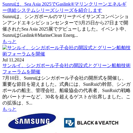
Sunruiは、Sea Asia 2025でGaslink®マリンクリーンエネルギ
ー供給システムシリーズシリーズを紹介します
Sunruiは、シンガポールのマリーナベイサンズコンベンショ
ンアンドエキシビションセンターで3月25日から27日まで開
催されたSea Asia 2025展でデビューしました。イベント中、
SunruiはGaslink®MarineClean Energ...
もっと
Jul 11,2024
サンルイ、シンガポール子会社の開設式とグリーン船舶技術
フォーラムを開催
7月10日、Sunruiはシンガポール子会社の開所式を開催し、
重要な節目を迎えました。式典には、SunRuiの幹部、シンガ
ポールの船主、管理会社、船級協会の代表者、SunRuiの戦略
的パートナーなど、30名を超えるゲストが出席しました。こ
の拡張は、S...
もっと